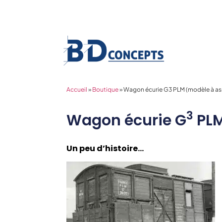
Accueil
»
Boutique
»
Wagon écurie G3 PLM (modèle à as
3
Wagon écurie G
PLM
Un peu d’histoire…