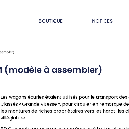
BOUTIQUE
NOTICES
sembler)
 (modèle à assembler)
Les wagons écuries étaient utilisés pour le transport des
Classés « Grande Vitesse », pour circuler en remorque de
les montures de riches propriétaires vers les haras, les 
villégiature.
BD Concepts propose un wagon écuries à trois stalles du P