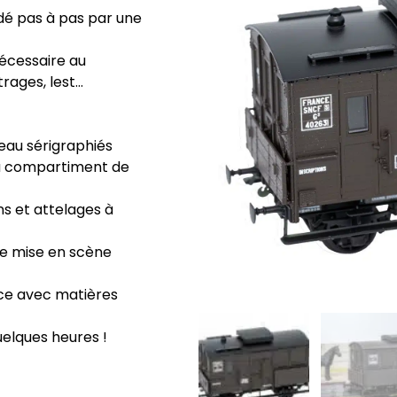
dé pas à pas par une
nécessaire au
rages, lest…
eau sérigraphiés
du compartiment de
ns et attelages à
e mise en scène
nce avec matières
uelques heures !