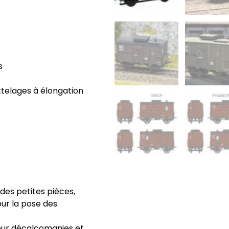
s
attelages à élongation
des petites pièces,
our la pose des
our décalcomanies et