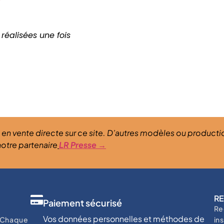
 réalisées une fois
 en vente directe sur ce site. D’autres modèles ou product
notre partenaire
LR Presse →
RE
Paiement sécurisé
s
Re
Vos données personnelles et méthodes de
. Chaque
in