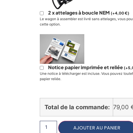
2 x attelages à boucle NEM
(
+
4,00
€
)
Le wagon à assembler est livré sans attelages, vous pou
cette option.
Notice papier imprimée et reliée
(
+
5,
Une notice à télécharger est incluse. Vous pouvez toute
papier reliée.
Total de la commande:
79,00
AJOUTER AU PANIER