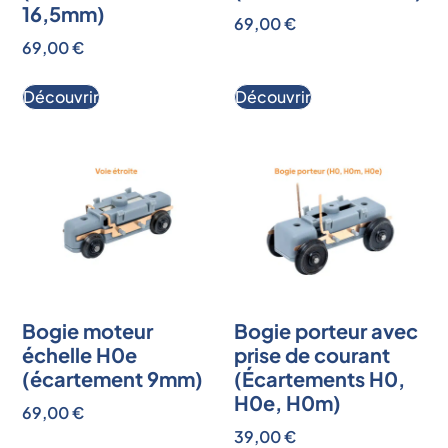
16,5mm)
69,00
€
69,00
€
Découvrir
Découvrir
Bogie moteur
Bogie porteur avec
échelle H0e
prise de courant
(écartement 9mm)
(Écartements H0,
H0e, H0m)
69,00
€
39,00
€