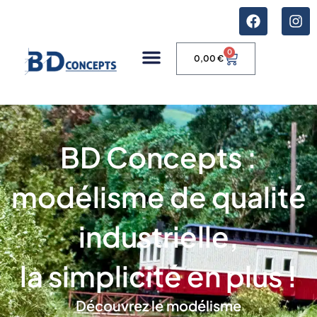
0
0,00
€
BD Concepts :
modélisme de qualité
industrielle,
la simplicité en plus !
Découvrez le modélisme